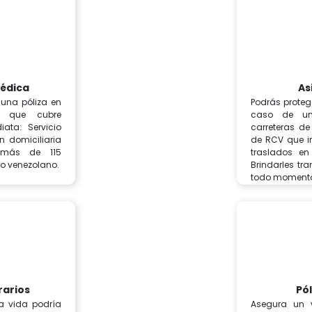
édica
As
 una póliza en
Podrás proteg
a que cubre
caso de un
ata: Servicio
carreteras de
n domiciliaria
de RCV que in
n más de 115
traslados en
rio venezolano.
Brindarles tr
todo moment
rarios
Pól
a vida podría
Asegura un v