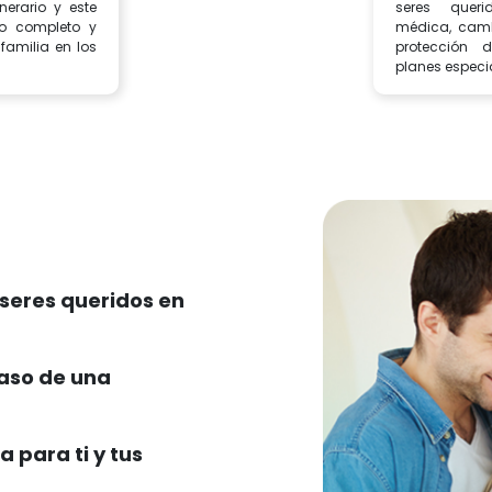
nerario y este
seres queri
yo completo y
médica, camb
 familia en los
protección 
planes especia
 seres queridos en
aso de una
 para ti y tus